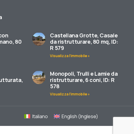
a
 con
Castellana Grotte, Casale
 mano, 80
da ristrutturare, 80 mq, ID:
R 579
Visualizza l'immobile »
Monopoli, Trulli e Lamie da
utturata,
ristrutturare, 6 coni, ID: R
578
Visualizza l'immobile »
Italiano
English
(
Inglese
)