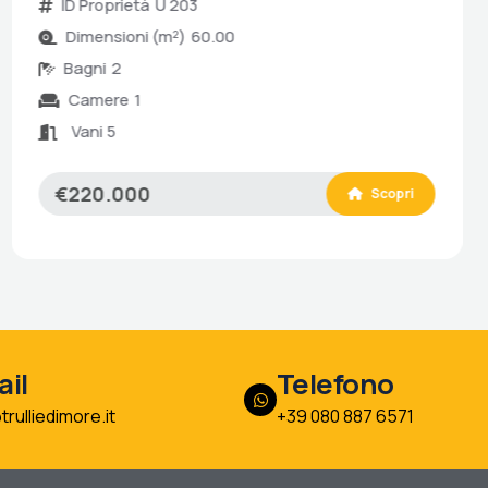
ID Proprietà
U 203
Dimensioni (m²)
60.00
Bagni
2
Camere
1
Vani 5
€220.000
Scopri
il
Telefono
trulliedimore.it
+39 080 887 6571