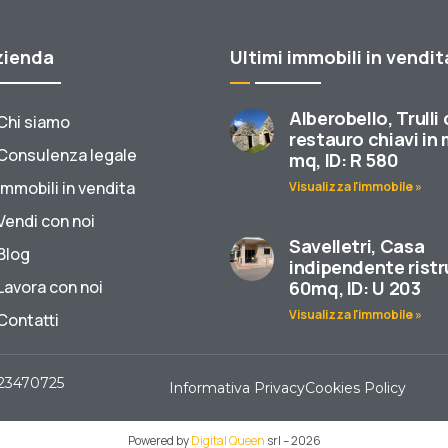
zienda
Ultimi immobili in vendit
Alberobello, Trulli
Chi siamo
restauro chiavi in
Consulenza legale
mq, ID: R 580
Immobili in vendita
Visualizza l'immobile »
Vendi con noi
Savelletri, Casa
Blog
indipendente ristr
Lavora con noi
60mq, ID: U 203
Visualizza l'immobile »
Contatti
523470725
Informativa Privacy
Cookies Policy
Powered by
Digital Queen
srl – 2026