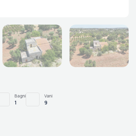
Bagni
Vani
1
9