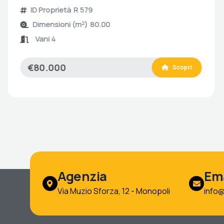
ID Proprietà
R 579
Dimensioni (m²)
80.00
Vani 4
€80.000
Scopri
Agenzia
Ema
Via Muzio Sforza, 12 - Monopoli
info@