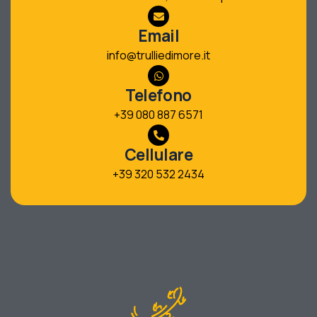
Email
info@trulliedimore.it
Telefono
+39 080 887 6571
Cellulare
+39 320 532 2434