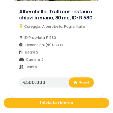
Alberobello, Trulli con restauro
chiavi in mano, 80 mq, ID: R 580
Coreggia, Alberobello, Puglia, Italia
ID Proprietà
R 580
Dimensioni (m²)
80.00
Bagni
2
Camere
2
Vani 6
€500.000
Scopri
Inizia la ricerca