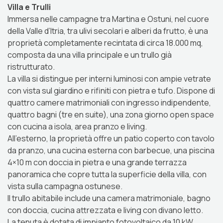
Villa e Trulli
Immersa nelle campagne tra Martina e Ostuni, nel cuore
della Valle d’Itria, tra ulivi secolari e alberi da frutto, è una
proprietà completamente recintata di circa 18.000 mq,
composta da una villa principale e un trullo già
ristrutturato.
La villa si distingue per interni luminosi con ampie vetrate
con vista sul giardino e rifiniti con pietra e tufo. Dispone di
quattro camere matrimoniali con ingresso indipendente,
quattro bagni (tre en suite), una zona giorno open space
con cucina a isola, area pranzo e living.
All’esterno, la proprietà offre un patio coperto con tavolo
da pranzo, una cucina esterna con barbecue, una piscina
4×10 m con doccia in pietra e una grande terrazza
panoramica che copre tutta la superficie della villa, con
vista sulla campagna ostunese.
Il trullo abitabile include una camera matrimoniale, bagno
con doccia, cucina attrezzata e living con divano letto.
La tenuta è dotata di impianto fotovoltaico da 10 kW,