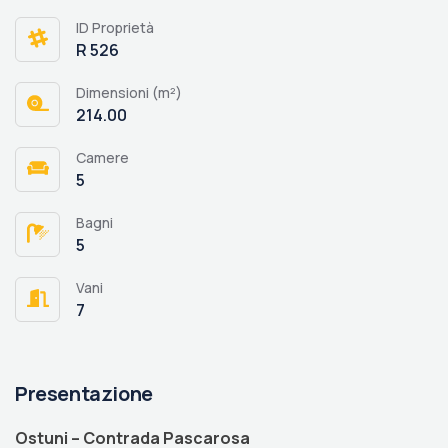
ID Proprietà
R 526
Dimensioni (m²)
214.00
Camere
5
Bagni
5
Vani
7
Presentazione
Ostuni – Contrada Pascarosa