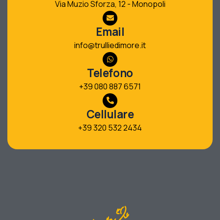
Via Muzio Sforza, 12 - Monopoli
Email
info@trulliedimore.it
Telefono
+39 080 887 6571
Cellulare
+39 320 532 2434